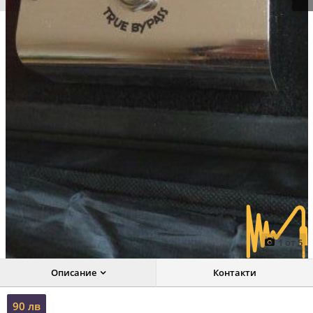
Prev
Next
1
от
5
Описание
Контакти
90 лв