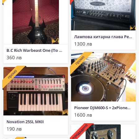
Лампова китарна глава Peavey XXX
1300 лв
B.C Rich Warbeast One (По договаряне)
промо
360 лв
промо
Pioneer DJM600-S + 2xPioneer CDJ 1000 MK III
1600 лв
Novation 25SL MKII
продадено
190 лв