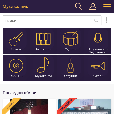
Музикалник
Китари
Клавишни
Ударни
Озвучаване и
Звукозапис
DJ & Hi Fi
Музиканти
Струнни
Духови
Последни обяви
продадено
промо