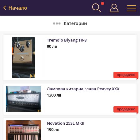
Начало
Категории
Tremolo Biyang TR-8
90 лв
продадено
Лампова китарна глава Peavey XXX
1300 лв
продадено
Novation 25SL MKII
190 лв