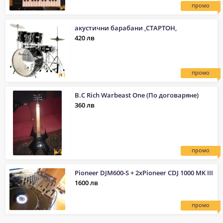
промо
акустични барабани ,СТАРТОН,
420 лв
промо
B.C Rich Warbeast One (По договаряне)
360 лв
промо
Pioneer DJM600-S + 2xPioneer CDJ 1000 MK III
1600 лв
промо