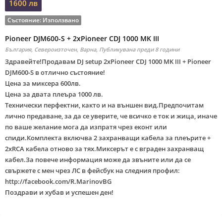
1600 лв
Състояние:
Използвано
Pioneer DJM600-S + 2xPioneer CDJ 1000 MK III
България, Североизточен, Варна,
Публикувана преди 8 години
Здравейте!Продавам DJ setup 2xPioneer CDJ 1000 MK III + Pioneer
DJM600-S в отлично състояние!
Цена за миксера 600лв.
Цена за двата плеъра 1000 лв.
Технически перфектни, както и на външен вид.Предпочитам
лично предаване, за да се уверите, че всичко е ток и жица, иначе
по ваше желание мога да изпратя чрез еконт или
спиди.Комплекта включва 2 захранващи кабела за плеърите +
2хRCA кабела отново за тях.Миксерът е с вграден захранващ
кабел.За повече информация може да звъните или да се
свържете с мен чрез ЛС в фейсбук на следния профил:
http://facebook.com/R.MarinovBG
Поздрави и хубав и успешен ден!