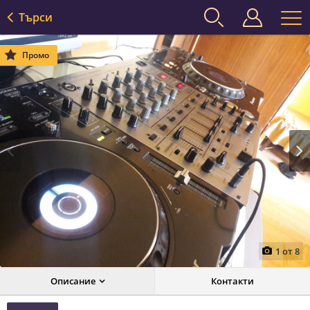
Търси
Промо
Prev
Next
1
от
8
Описание
Контакти