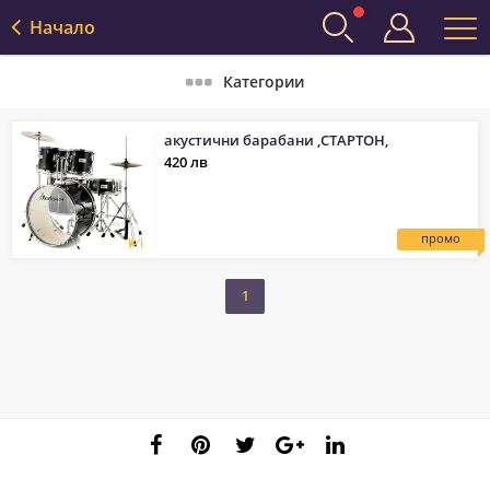
Начало
Категории
акустични барабани ,СТАРТОН,
420 лв
промо
1